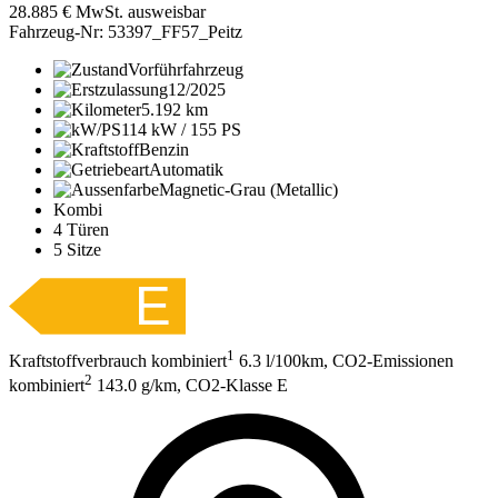
28.885
€
MwSt. ausweisbar
Fahrzeug-Nr: 53397_FF57_Peitz
Vorführfahrzeug
12/2025
5.192 km
114 kW / 155 PS
Benzin
Automatik
Magnetic-Grau (Metallic)
Kombi
4 Türen
5 Sitze
1
Kraftstoffverbrauch kombiniert
6.3 l/100km, CO2-Emissionen
2
kombiniert
143.0 g/km, CO2-Klasse E