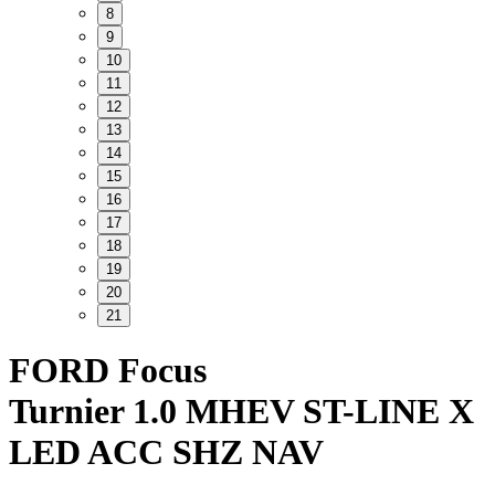
8
9
10
11
12
13
14
15
16
17
18
19
20
21
FORD Focus
Turnier 1.0 MHEV ST-LINE X
LED ACC SHZ NAV