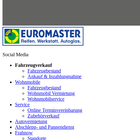
Social Media
Fahrzeugverkauf
Fahrzeugbestand
Ankauf & Inzahlungnahme
Wohnmobile
Fahrzeugbestand
Wohnmobil Vermietung
Wohnmobilservice
Service
Online Terminvereinbarung
Zubehörverkauf
Autovermietung
Abschlepp- und Pannendienst
Frahnow
Standorte