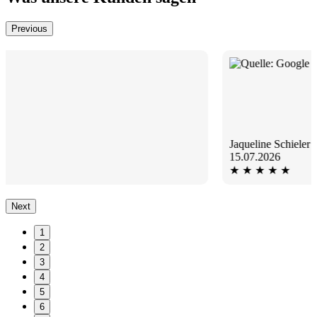
Previous
Jaqueline Schieler
15.07.2026
★
★
★
★
★
Sehr nette Betreuung und unkompliziert, auch bei
Next
problematischen Situationen freundlich und Kundenorientiert.
1
2
3
4
5
6