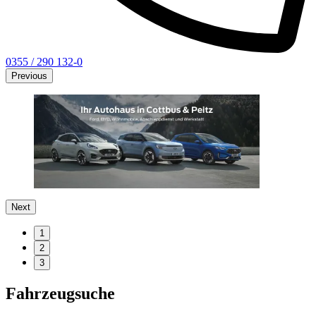
0355 / 290 132-0
Previous
Next
1
2
3
Fahrzeugsuche