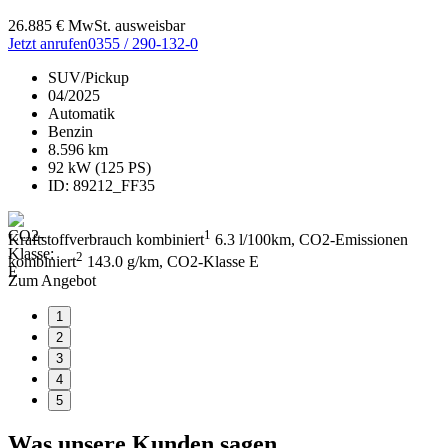
26.885
€
MwSt. ausweisbar
Jetzt anrufen
0355 / 290-132-0
SUV/Pickup
04/2025
Automatik
Benzin
8.596 km
92 kW (125 PS)
ID: 89212_FF35
1
Kraftstoffverbrauch kombiniert
6.3 l/100km, CO2-Emissionen
2
kombiniert
143.0 g/km, CO2-Klasse E
Zum Angebot
1
2
3
4
5
Was unsere Kunden sagen