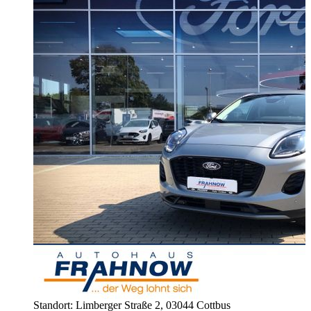
J
K
k
Z
Standort: Limberger Straße 2,
03044 Cottbus