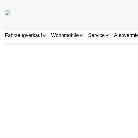
Fahrzeugverkauf
Wohnmobile
Service
Autovermi
Fahrzeugbestand
Fahrzeugbestand
Online Terminverei
Ankauf & Inzahlungnahme
Wohnmobil Vermietung
Zubehörverkauf
Wohnmobilservice
Autohaus Frahnow GmbH - Cottbus