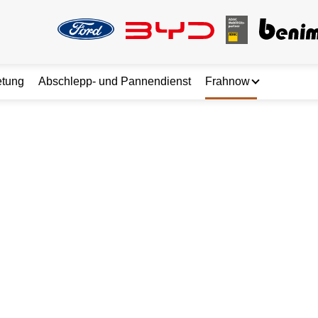
etung
Abschlepp- und Pannendienst
Frahnow
nbarung
Standorte
Karriere
Über uns
Kontakt
Autohaus Frahno