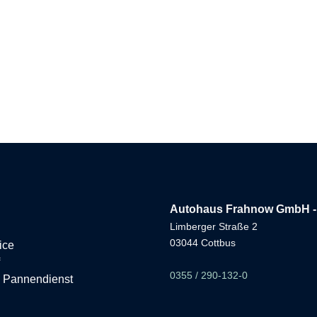
Route berechnen
360° Tour
Autohaus Frahnow GmbH -
Limberger Straße 2
03044 Cottbus
ice
0355 / 290-132-0
 Pannendienst