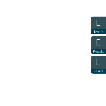
Termin
Kontakt
H
Wir sind für Sie da.
Rufen Sie uns an.
Ankauf
035601 / 373-0
Oder schreiben Sie uns.
7:00 Uhr
info@frahnow.com