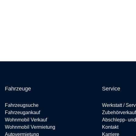
Abschleppdienst
Fahrzeugherausgabe
Mo - Fr
09:00 - 16:00 Uhr
Neufahrzeug Annahme
Mo - Fr
09:00 - 16:00 Uhr
Route berechnen
Mehr Informationen
Fahrzeuge
Service
Fahrzeugsuche
Werkstatt / Serv
Fahrzeugankauf
Zubehörverkauf
Wohnmobil Verkauf
Abschlepp- und
Wohnmobil Vermietung
Kontakt
Autovermietung
Karriere