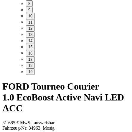
8
9
10
11
12
13
14
15
16
17
18
19
FORD Tourneo Courier
1.0 EcoBoost Active Navi LED
ACC
31.685
€
MwSt. ausweisbar
Fahrzeug-Nr: 34963_Mosig