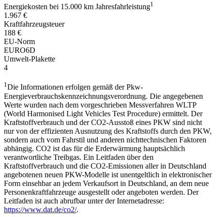
1
Energiekosten bei 15.000 km Jahresfahrleistung
1.967 €
Kraftfahrzeugsteuer
188 €
EU-Norm
EURO6D
Umwelt-Plakette
4
1
Die Informationen erfolgen gemäß der Pkw-
Energieverbrauchskennzeichnungsverordnung. Die angegebenen
Werte wurden nach dem vorgeschrieben Messverfahren WLTP
(World Harmonised Light Vehicles Test Procedure) ermittelt. Der
Kraftstoffverbrauch und der CO2-Ausstoß eines PKW sind nicht
nur von der effizienten Ausnutzung des Kraftstoffs durch den PKW,
sondern auch vom Fahrstil und anderen nichttechnischen Faktoren
abhängig. CO2 ist das für die Erderwärmung hauptsächlich
verantwortliche Treibgas. Ein Leitfaden über den
Kraftstoffverbrauch und die CO2-Emissionen aller in Deutschland
angebotenen neuen PKW-Modelle ist unentgeltlich in elektronischer
Form einsehbar an jedem Verkaufsort in Deutschland, an dem neue
Personenkraftfahrzeuge ausgestellt oder angeboten werden. Der
Leitfaden ist auch abrufbar unter der Internetadresse:
https://www.dat.de/co2/
.